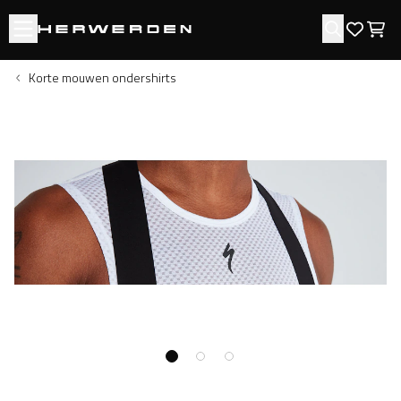
Open menu
Zoeken
Favori
Win
Korte mouwen ondershirts