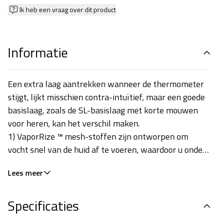
Ik heb een vraag over dit product
Informatie
Een extra laag aantrekken wanneer de thermometer
stijgt, lijkt misschien contra-intuïtief, maar een goede
basislaag, zoals de SL-basislaag met korte mouwen
voor heren, kan het verschil maken.
1) VaporRize ™ mesh-stoffen zijn ontworpen om
vocht snel van de huid af te voeren, waardoor u onder
alle omstandigheden koel, droog en comfortabel blijft.
Lees meer
2) Fietsspecifieke pasvorm en constructie
complementeren je bewegingen in het zadel, terwijl er
Specificaties
ook voldoende ruimte is voor laagjes, waardoor bulk
wordt geëlimineerd.