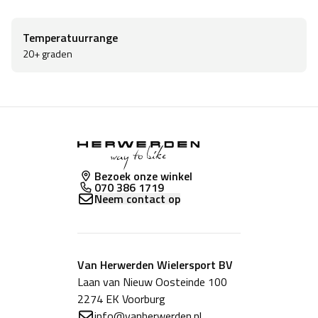
3) Zacht pofstiksel voorkomt schuurplekken door het
aantal naden aanzienlijk te verminderen.
Temperatuurrange
4) Form Fit volgt nauw en nauwkeurig de rondingen
20+ graden
van het lichaam en zorgt voor een ongeëvenaarde
pasvorm.
5) Stofinhoud: gebreid 93% polyester, 7% elastaan
Bezoek onze winkel
070 386 1719
Neem contact op
Van Herwerden Wielersport BV
Laan van Nieuw Oosteinde 100
2274 EK Voorburg
info@vanherwerden.nl