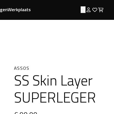
ngen
Werkplaats
Zoeken
Log in
Favorie
Wink
ASSOS
SS Skin Layer
SUPERLEGER