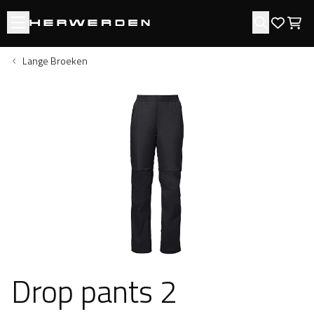
Open menu
Zoeken
Favori
Win
Lange Broeken
Drop pants 2